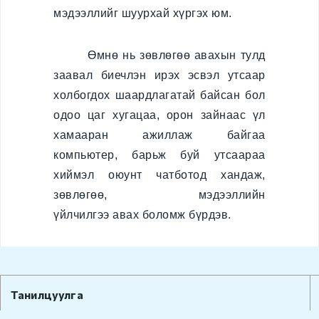
мэдээллийг шуурхай хүргэх юм.
Бусад
Авлигын эсрэг үйл
Өмнө нь зөвлөгөө авахын тулд
ажиллагаа
заавал биечлэн ирэх эсвэл утсаар
холбогдох шаардлагатай байсан бол
Нээлттэй өгөгдөл
одоо цаг хугацаа, орон зайнаас үл
Хууль, Эрх зүй
хамааран ажиллаж байгаа
компьютер, барьж буй утсаараа
Мэдээ, мэдээлэл
хиймэл оюунт чатботод хандаж,
зөвлөгөө, мэдээллийн
Төрийн болон
үйлчилгээ авах боломж бүрдэв.
албаны нууц
Холбоо барих
Танилцуулга