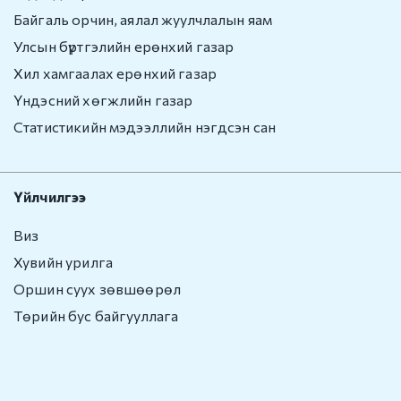
Байгаль орчин, аялал жуулчлалын яам
Улсын бүртгэлийн ерөнхий газар
Хил хамгаалах ерөнхий газар
Үндэсний хөгжлийн газар
Статистикийн мэдээллийн нэгдсэн сан
Үйлчилгээ
Виз
Хувийн урилга
Оршин суух зөвшөөрөл
Төрийн бус байгууллага