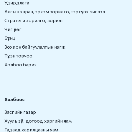
Удирдлага
Алсын хараа, эрхэм зорилго, тэргүүлэх чиглэл
Стратеги зорилго, зорилт
Чиг үүрэг
Бүтэц
Зохион байгуулалтын нэгж
Түүхэн товчоо
Холбоо барих
Холбоос
Засгийн газар
Хууль зүй, дотоод хэргийн яам
Гадаад харилцааны яам