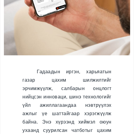
Хилийн боомт,
орон нутаг
Иргэний
харьяалал
Хүүхэд үрчлэлт
Төрийн бус
байгууллаг
Гадаадын иргэн, харьяатын
а
газар цахим шилжилтийг
эрчимжүүлж, салбарын онцлогт
Иргэний харьяалал
нийцсэн инноваци, шинэ технологийг
үйл ажиллагаандаа нэвтрүүлэх
Зөрчил шийдвэрлэх
ажлыг үе шаттайгаар хэрэгжүүлж
байна. Энэ хүрээнд хиймэл оюун
Зөрчил шийдвэрлэх
ухаанд суурилсан чатботыг цахим