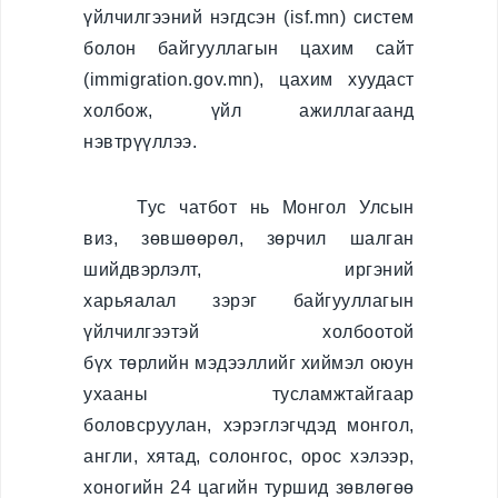
Гадаадын иргэнийг
үйлчилгээний нэгдсэн (isf.mn) систем
Монгол Улсаас
болон байгууллагын цахим сайт
гарaхыг сануулах
(immigration.gov.mn), цахим хуудаст
Гадаадын иргэнийг
холбож, үйл ажиллагаанд
Монгол Улсаас
нэвтрүүллээ.
албадан гаргах
e-zasag.mn
Тус чатбот нь Монгол Улсын
виз, зөвшөөрөл, зөрчил шалган
Нээлттэй
шийдвэрлэлт, иргэний
мэдээлэл
харьяалал зэрэг байгууллагын
үйлчилгээтэй холбоотой
Үйл ажиллагаа
бүх төрлийн мэдээллийг хиймэл оюун
Хүний нөөц
ухааны тусламжтайгаар
боловсруулан, хэрэглэгчдэд монгол,
Төсөв санхүү,
худалдан авах
англи, хятад, солонгос, орос хэлээр,
ажиллагаа
хоногийн 24 цагийн туршид зөвлөгөө