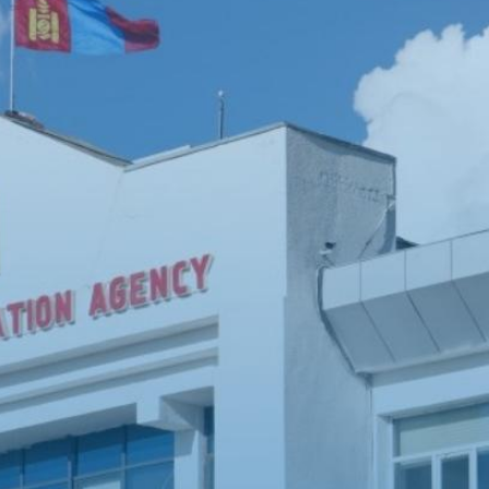
ыг
Нээлттэй өгөгдөл
Хууль, Эрх зүй
ан
Мэдээ, мэдээлэл
Төрийн болон албаны
нууц
Холбоо барих