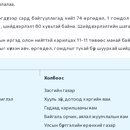
ллалаа.
гдүгээр сард байгууллагад нийт 74 өргөдөл, 1 гомдол
, шийдвэрлэлт 80 хувьтай байна. Шийдвэрлэлтийн шата
н иргэд олон нийттэй харилцах 11-11 төвөөс манай бай
ыг хүлээн авч, өргөдөл, гомдлыг тухай бүр шуурхай ший
Холбоос
Засгийн газар
чиглэл
Хууль зүй, дотоод хэргийн яам
Гадаад харилцааны яам
Байгаль орчин, аялал жуулчлалын яам
Улсын бүртгэлийн ерөнхий газар