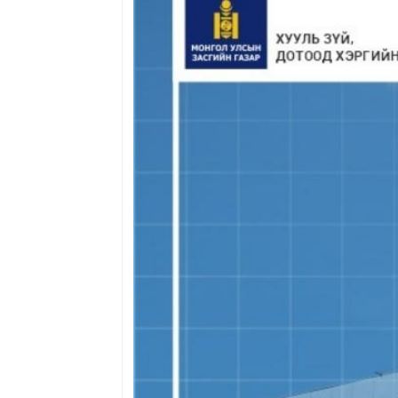
Зохион байгуулалтын
нэгж
Түүхэн товчоо