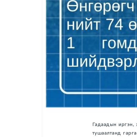
Гадаадын иргэн, 
тушаалтанд гарга