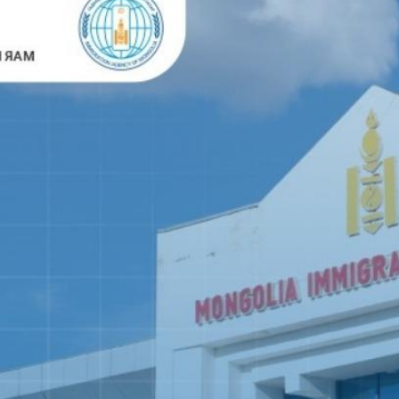
Монгол Улсаас гарaх
сануулах
Гадаадын иргэнийг
Монгол Улсаас албад
гаргах
e-zasag.mn