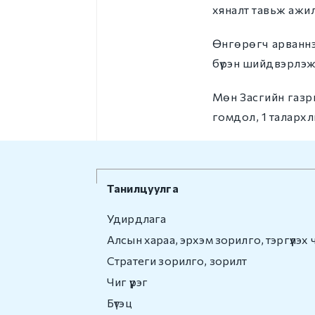
хяналт тавьж ажи
Өнгөрөгч арваннэ
бүрэн шийдвэрлэж
Мөн Засгийн газры
гомдол, 1 талархл
Танилцуулга
Удирдлага
Алсын хараа, эрхэм зорилго, тэргүүлэх 
Стратеги зорилго, зорилт
Чиг үүрэг
Бүтэц