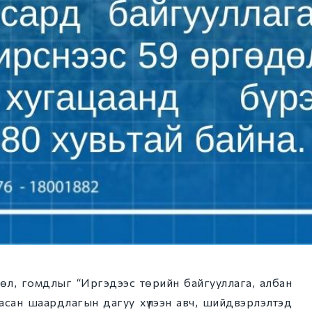
дөл, гомдлыг “Иргэдээс төрийн байгууллага, албан
асан шаардлагын дагуу хүлээн авч, шийдвэрлэлтэд