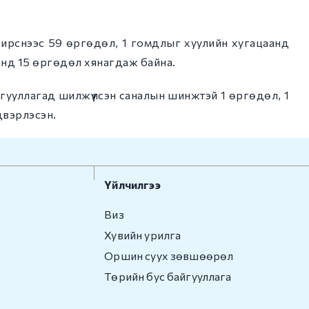
 ирснээс 59 өргөдөл, 1 гомдлыг хуулийн хугацаанд
нд 15 өргөдөл хянагдаж байна.
гууллагад шилжүүлсэн саналын шинжтэй 1 өргөдөл, 1
двэрлэсэн.
Үйлчилгээ
Виз
Хувийн урилга
Оршин суух зөвшөөрөл
Төрийн бус байгууллага