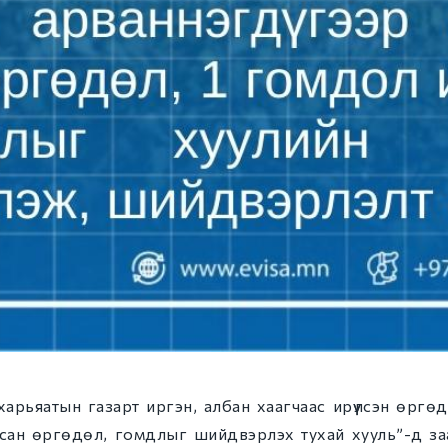
харьяатын газарт иргэн, албан хаагчаас ирүүлсэн өргө
сан өргөдөл, гомдлыг шийдвэрлэх тухай хууль”-д за