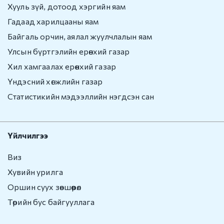
Хууль зүй, дотоод хэргийн яам
Гадаад харилцааны яам
Байгаль орчин, аялал жуулчлалын яам
Улсын бүртгэлийн ерөнхий газар
Хил хамгаалах ерөнхий газар
Үндэсний хөгжлийн газар
Статистикийн мэдээллийн нэгдсэн сан
Үйлчилгээ
Виз
Хувийн урилга
Оршин суух зөвшөөрөл
Төрийн бус байгууллага