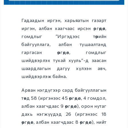
Хилийн боомт,
орон нутаг
Гадаадын иргэн, харьяатын газарт
Иргэний
иргэн, албан хаагчаас ирсэн өргөдөл,
харьяалал
гомдлыг “Иргэдээс төрийн
байгууллага, албан тушаалтанд
Хүүхэд үрчлэлт
гаргасан өргөдөл, гомдлыг
Төрийн бус
шийдвэрлэх тухай хууль”-д заасан
байгууллаг
шаардлагын дагуу хүлээн авч,
шийдвэрлэж байна.
а
Иргэний харьяалал
Арван нэгдүгээр сард байгууллагын
төвд 58 (иргэнээс 45 өргөдөл, 4 гомдол,
Зөрчил шийдвэрлэх
албан хаагчдаас 9 өргөдөл), орон нутаг
дахь нэгжүүдэд 26 (иргэнээс 18
Зөрчил шийдвэрлэх
өргөдөл, албан хаагчдаас 8 өргөдөл), нийт