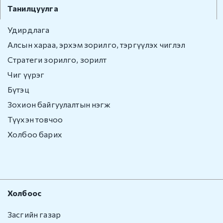
Танилцуулга
Бусад
Удирдлага
Авлигын эсрэг үйл
Алсын хараа, эрхэм зорилго, тэргүүлэх чиглэл
ажиллагаа
Стратеги зорилго, зорилт
Нээлттэй өгөгдөл
Чиг үүрэг
Бүтэц
Хууль, Эрх зүй
Зохион байгуулалтын нэгж
Түүхэн товчоо
Мэдээ, мэдээлэл
Холбоо барих
Төрийн болон
албаны нууц
Холбоо барих
Холбоос
Засгийн газар