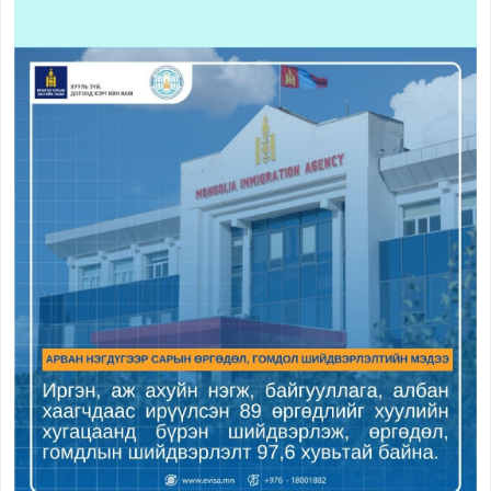
Зохион
байгуулалтын нэгж
Түүхэн товчоо
Визийн зөвшөөрөл
Виз
Виз сунгалт
Оршин суух
зөвшөөрөл
Иргэд харилцан
визгүй зорчих орны
жагсаалт