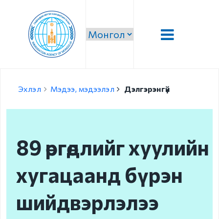
Танилцуулга
Эхлэл
Мэдээ, мэдээлэл
Дэлгэрэнгүй
Удирдлага
Алсын хараа, эрхэм
зорилго, тэргүүлэх
89 өргөдлийг хуулийн
чиглэл
Стратеги зорилго,
хугацаанд бүрэн
зорилт
шийдвэрлэлээ
Чиг үүрэг
Бүтэц