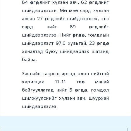
84 өргөдлийг хүлээн авч, 62 өргөдлийг
Гадаадын иргэнийг
Монгол Улсаас
шийдвэрлэсэн. Мөн өмнөх сард хүлээн
гарaхыг сануулах
авсан 27 өргөдлийг шийдвэрлэж, энэ
сард нийт 89 өргөдлийг
Гадаадын иргэнийг
шийдвэрлэлээ. Нийт өргөдөл, гомдлын
Монгол Улсаас
албадан гаргах
шийдвэрлэлт 97,6 хувьтай, 23 өргөдөл
хяналтад буюу шийдвэрлэх шатанд
e-zasag.mn
байна.
Нээлттэй
мэдээлэл
Засгийн газрын иргэд олон нийттэй
харилцах 11-11 төвөөс манай
Үйл ажиллагаа
байгууллагад нийт 5 өргөдөл, гомдол
шилжүүлснийг хүлээн авч, шуурхай
Хүний нөөц
шийдвэрлэлээ.
Төсөв санхүү,
худалдан авах
ажиллагаа