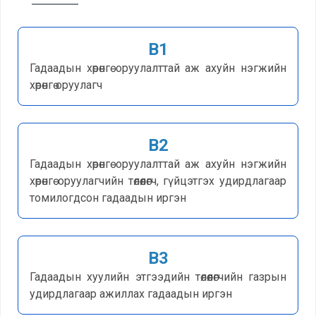
Зохион
байгуулалтын нэгж
B1
Гадаадын хөрөнгө оруулалттай аж ахуйн нэгжийн
Түүхэн товчоо
хөрөнгө оруулагч
Визийн зөвшөөрөл
B2
Виз
Гадаадын хөрөнгө оруулалттай аж ахуйн нэгжийн
хөрөнгө оруулагчийн төлөөлөгч, гүйцэтгэх удирдлагаар
Виз сунгалт
томилогдсон гадаадын иргэн
Оршин суух
зөвшөөрөл
B3
Иргэд харилцан
Гадаадын хуулийн этгээдийн төлөөлөгчийн газрын
визгүй зорчих орны
удирдлагаар ажиллах гадаадын иргэн
жагсаалт