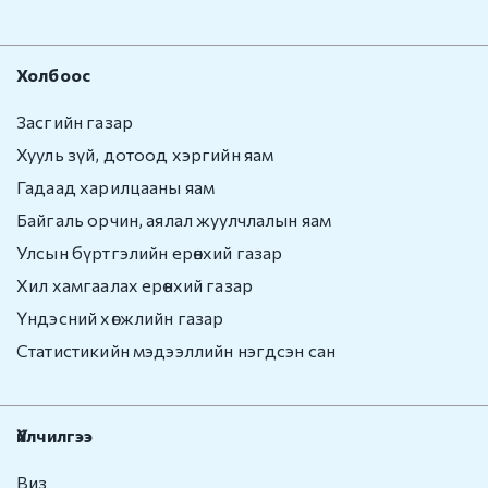
Бусад
Холбоос
Авлигын эсрэг үйл
ажиллагаа
Засгийн газар
Нээлттэй өгөгдөл
Хууль зүй, дотоод хэргийн яам
Гадаад харилцааны яам
Хууль, Эрх зүй
Байгаль орчин, аялал жуулчлалын яам
Улсын бүртгэлийн ерөнхий газар
Мэдээ, мэдээлэл
Хил хамгаалах ерөнхий газар
Үндэсний хөгжлийн газар
Төрийн болон
албаны нууц
Статистикийн мэдээллийн нэгдсэн сан
Холбоо барих
Үйлчилгээ
Виз