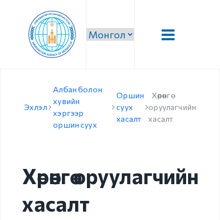
Танилцуулга
Албан болон
Оршин
Хөрөнгө
Удирдлага
хувийн
Эхлэл
суух
оруулагчийн
хэргээр
хасалт
хасалт
Алсын хараа, эрхэм
оршин суух
зорилго, тэргүүлэх
чиглэл
Стратеги зорилго,
Хөрөнгө оруулагчийн
зорилт
хасалт
Чиг үүрэг
Бүтэц