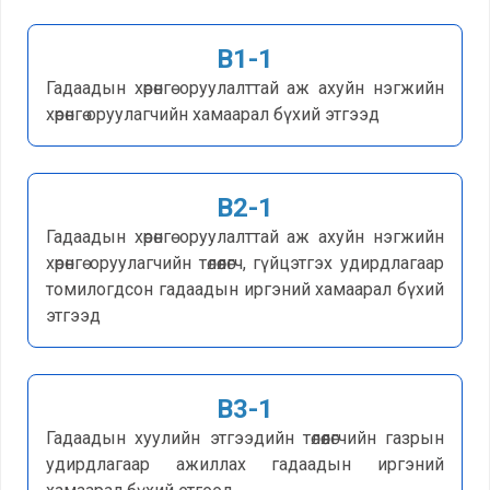
Хилийн боомт,
орон нутаг
B1-1
Гадаадын хөрөнгө оруулалттай аж ахуйн нэгжийн
Иргэний
хөрөнгө оруулагчийн хамаарал бүхий этгээд
харьяалал
Хүүхэд үрчлэлт
B2-1
Төрийн бус
Гадаадын хөрөнгө оруулалттай аж ахуйн нэгжийн
байгууллаг
хөрөнгө оруулагчийн төлөөлөгч, гүйцэтгэх удирдлагаар
томилогдсон гадаадын иргэний хамаарал бүхий
а
этгээд
Иргэний харьяалал
Зөрчил шийдвэрлэх
B3-1
Гадаадын хуулийн этгээдийн төлөөлөгчийн газрын
Зөрчил шийдвэрлэх
удирдлагаар ажиллах гадаадын иргэний