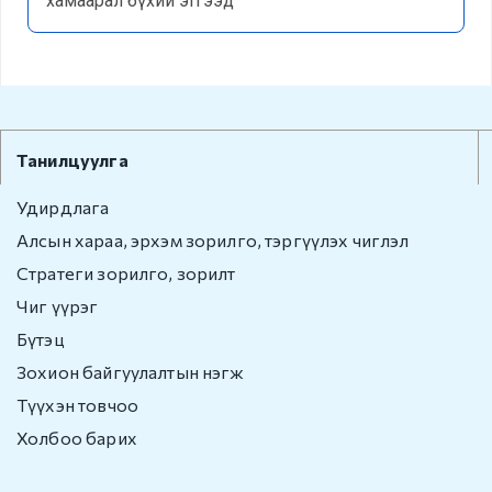
хамаарал бүхий этгээд
Гадаадын иргэнийг
Монгол Улсаас
гарaхыг сануулах
Гадаадын иргэнийг
Монгол Улсаас
албадан гаргах
Танилцуулга
e-zasag.mn
Удирдлага
Алсын хараа, эрхэм зорилго, тэргүүлэх чиглэл
Нээлттэй
мэдээлэл
Стратеги зорилго, зорилт
Чиг үүрэг
Үйл ажиллагаа
Бүтэц
Зохион байгуулалтын нэгж
Хүний нөөц
Түүхэн товчоо
Төсөв санхүү,
Холбоо барих
худалдан авах
ажиллагаа