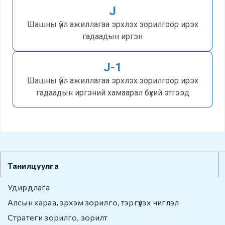
J
Зохион
Шашны үйл ажиллагаа эрхлэх зорилгоор ирэх
байгуулалтын нэгж
гадаадын иргэн
Түүхэн товчоо
J-1
Шашны үйл ажиллагаа эрхлэх зорилгоор ирэх
Визийн зөвшөөрөл
гадаадын иргэний хамаарал бүхий этгээд
Виз
Виз сунгалт
Оршин суух
Танилцуулга
зөвшөөрөл
Удирдлага
Иргэд харилцан
Алсын хараа, эрхэм зорилго, тэргүүлэх чиглэл
визгүй зорчих орны
жагсаалт
Стратеги зорилго, зорилт