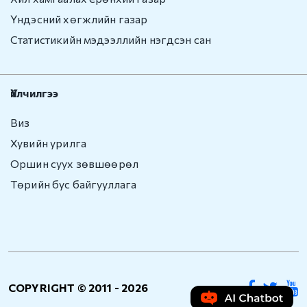
Гадаадын иргэнийг
Үндэсний хөгжлийн газар
Монгол Улсаас
гарaхыг сануулах
Статистикийн мэдээллийн нэгдсэн сан
Гадаадын иргэнийг
Монгол Улсаас
Үйлчилгээ
албадан гаргах
Виз
e-zasag.mn
Хувийн урилга
Нээлттэй
Оршин суух зөвшөөрөл
мэдээлэл
Төрийн бус байгууллага
Үйл ажиллагаа
Хүний нөөц
Төсөв санхүү,
худалдан авах
COPYRIGHT © 2011 -
2026
ажиллагаа