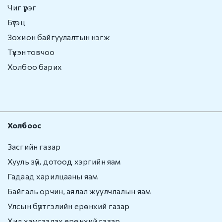
Чиг үүрэг
Хилийн боомт,
Бүтэц
орон нутаг
Зохион байгуулалтын нэгж
Иргэний
Түүхэн товчоо
харьяалал
Холбоо барих
Хүүхэд үрчлэлт
Төрийн бус
байгууллаг
Холбоос
а
Засгийн газар
Иргэний харьяалал
Хууль зүй, дотоод хэргийн яам
Гадаад харилцааны яам
Зөрчил шийдвэрлэх
Байгаль орчин, аялал жуулчлалын яам
Зөрчил шийдвэрлэх
Улсын бүртгэлийн ерөнхий газар
Хил хамгаалах ерөнхий газар