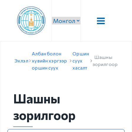
Танилцуулга
Албан болон
Оршин
Шашны
Удирдлага
Эхлэл
хувийн хэргээр
суух
зорилгоор
оршин суух
хасалт
Алсын хараа, эрхэм
зорилго, тэргүүлэх
чиглэл
Шашны
Стратеги зорилго,
зорилт
зорилгоор
Чиг үүрэг
Бүтэц