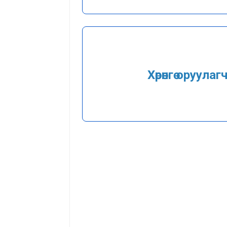
Хөрөнгө оруулаг