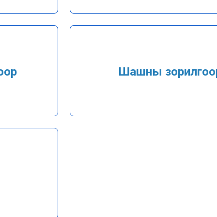
оор
Шашны зорилгоо