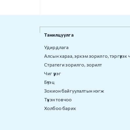
Танилцуулга
Удирдлага
Алсын хараа, эрхэм зорилго, тэргүүлэх 
Стратеги зорилго, зорилт
Чиг үүрэг
Бүтэц
Зохион байгуулалтын нэгж
Түүхэн товчоо
Холбоо барих