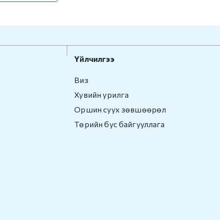
Үйлчилгээ
Виз
Хувийн урилга
Оршин суух зөвшөөрөл
Төрийн бус байгууллага