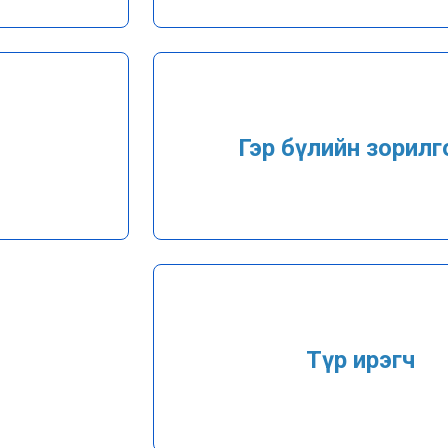
ч
Гэр бүлийн зорилг
Түр ирэгч