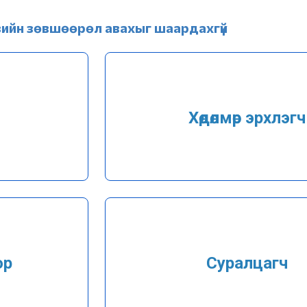
Монгол Улсаас гарaх
сануулах
изийн зөвшөөрөл авахыг шаардахгүй
Гадаадын иргэнийг
Монгол Улсаас албад
гаргах
e-zasag.mn
Хөдөлмөр эрхлэгч
ор
Суралцагч