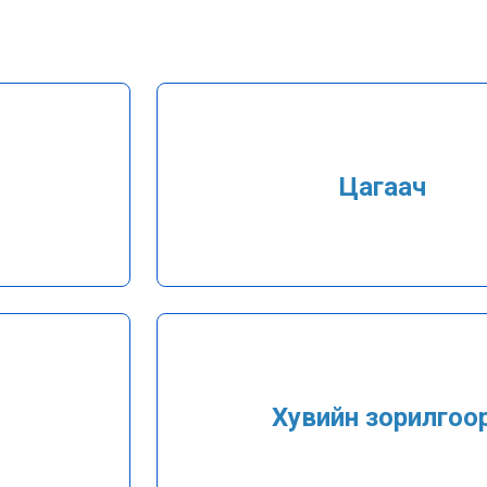
ыг
Нээлттэй өгөгдөл
Хууль, Эрх зүй
ан
Мэдээ, мэдээлэл
Цагаач
Төрийн болон албаны
нууц
Холбоо барих
Хувийн зорилгоо