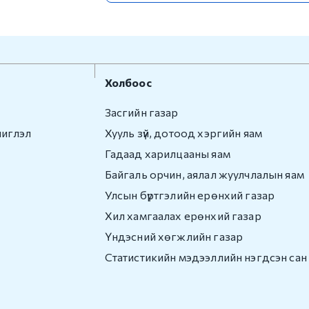
Холбоос
Засгийн газар
чиглэл
Хууль зүй, дотоод хэргийн яам
Гадаад харилцааны яам
Байгаль орчин, аялал жуулчлалын яам
Улсын бүртгэлийн ерөнхий газар
Хил хамгаалах ерөнхий газар
Үндэсний хөгжлийн газар
Статистикийн мэдээллийн нэгдсэн сан