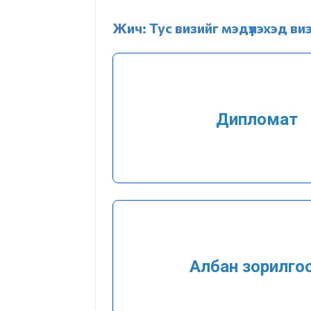
Зохион байгуулалтын
нэгж
Жич: Тус визийг мэдүүлэхэд в
Түүхэн товчоо
Дипломат
Албан зорилго