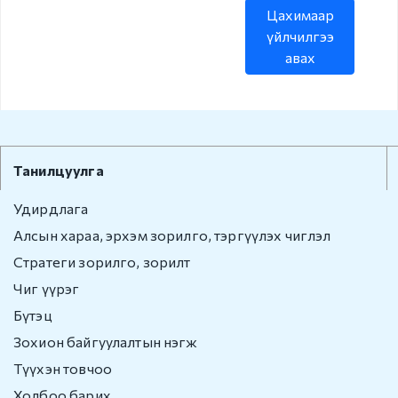
Цахимаар
Бусад
үйлчилгээ
авах
Авлигын эсрэг үйл
ажиллагаа
Нээлттэй өгөгдөл
Хууль, Эрх зүй
Танилцуулга
Удирдлага
Мэдээ, мэдээлэл
Алсын хараа, эрхэм зорилго, тэргүүлэх чиглэл
Төрийн болон
Стратеги зорилго, зорилт
албаны нууц
Чиг үүрэг
Бүтэц
Холбоо барих
Зохион байгуулалтын нэгж
Түүхэн товчоо
Холбоо барих