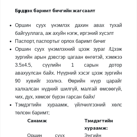
Бүрдүүлэх баримт бичгийн жагсаалт
Зохион
байгуулалтын нэгж
Оршин суух үнэмлэх дахин авах тухай
Түүхэн товчоо
байгууллага, аж ахуйн нэгж, иргэний хүсэлт
Паспорт, паспортыг орлох баримт бичиг
Оршин суух үнэмлэхний цээж зураг /Цээж
Визийн зөвшөөрөл
зургийн арын дэвсгэр цагаан өнгөтэй, хэмжээ
3.5х4.5, сүүлийн 1 сарын дотор
Виз
авахуулсан байх. Нүүрний хэсэг цээж зургийн
90 хувийг эзэлнэ. Өөрийн нүүр царайг
Виз сунгалт
халхалсан нүдний шилгүй, малгай өмсөөгүй,
Оршин суух
чих, дух, хөмсөг бүрэн гарсан байх/
зөвшөөрөл
Тэмдэгтийн
хураамж, үйлчилгээний хөлс
төлсөн баримт;
Иргэд харилцан
Санамж
Тэмдэгтийн
визгүй зорчих орны
хураамж:
жагсаалт
Энгийн
Оршин суух