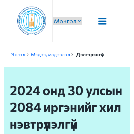
Танилцуулга
Эхлэл
Мэдээ, мэдээлэл
Дэлгэрэнгүй
Удирдлага
Алсын хараа, эрхэм
зорилго, тэргүүлэх
2024 онд 30 улсын
чиглэл
Стратеги зорилго,
2084 иргэнийг хил
зорилт
нэвтрүүлэлгүй
Чиг үүрэг
Бүтэц