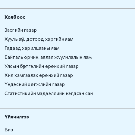
Холбоос
Засгийн газар
Хууль зүй, дотоод хэргийн яам
Гадаад харилцааны яам
Байгаль орчин, аялал жуулчлалын яам
Улсын бүртгэлийн ерөнхий газар
Хил хамгаалах ерөнхий газар
Үндэсний хөгжлийн газар
Статистикийн мэдээллийн нэгдсэн сан
Үйлчилгээ
Виз