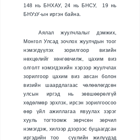
Гадаадын иргэнийг
148 нь БНХАУ, 24 нь БНСУ, 19 нь
Монгол Улсаас
БНУзУ-ын иргэн байна.
гарaхыг сануулах
Гадаадын иргэнийг
Аялал жуулчлалыг дэмжих,
Монгол Улсаас
Монгол Улсад зочлох жуулчдын тоог
албадан гаргах
нэмэгдүүлэх зорилгоор визийн
e-zasag.mn
нөхцөлийг хөнгөвчилж, цахим виз
олголт нэмэгдэхийн хэрээр жуулчлах
Нээлттэй
зорилгоор цахим виз авсан болон
мэдээлэл
визийн шаардлагаас чөлөөлөгдсөн
Үйл ажиллагаа
улсын иргэд нь зөвшөөрөлгүй
хөдөлмөр эрхлэх, ирсэн зорилгоосоо
Хүний нөөц
өөр үйл ажиллагаа явуулах зэрэг
Төсөв санхүү,
хууль тогтоомж зөрчсөн зөрчил
худалдан авах
нэмэгдэж, хилээр дээрээс буцаагдсан
ажиллагаа
иргэдийн тоо сүүлийн жилүүдэд