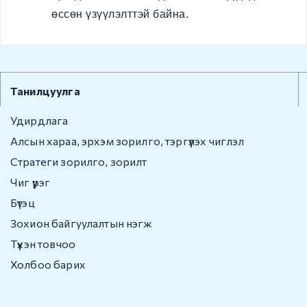
өссөн үзүүлэлттэй байна.
Бусад
Авлигын эсрэг үйл
ажиллагаа
Танилцуулга
Нээлттэй өгөгдөл
Удирдлага
Хууль, Эрх зүй
Алсын хараа, эрхэм зорилго, тэргүүлэх чиглэл
Стратеги зорилго, зорилт
Мэдээ, мэдээлэл
Чиг үүрэг
Төрийн болон
Бүтэц
албаны нууц
Зохион байгуулалтын нэгж
Түүхэн товчоо
Холбоо барих
Холбоо барих