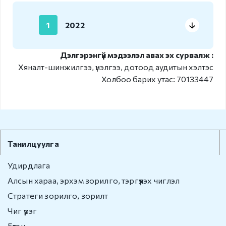
Хилийн боомт,
орон нутаг
1
2022
Иргэний
харьяалал
Дэлгэрэнгүй мэдээлэл авах эх сурвалж :
Хяналт-шинжилгээ, үнэлгээ, дотоод аудитын хэлтэс
Холбоо барих утас: 70133447
Хүүхэд үрчлэлт
Төрийн бус
байгууллаг
а
Танилцуулга
Иргэний харьяалал
Удирдлага
Алсын хараа, эрхэм зорилго, тэргүүлэх чиглэл
Зөрчил шийдвэрлэх
Стратеги зорилго, зорилт
Зөрчил шийдвэрлэх
Чиг үүрэг
Бүтэц