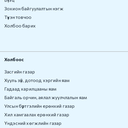
Гадаадын иргэнийг
Зохион байгуулалтын нэгж
Монгол Улсаас
гарaхыг сануулах
Түүхэн товчоо
Холбоо барих
Гадаадын иргэнийг
Монгол Улсаас
албадан гаргах
e-zasag.mn
Холбоос
Нээлттэй
мэдээлэл
Засгийн газар
Хууль зүй, дотоод хэргийн яам
Үйл ажиллагаа
Гадаад харилцааны яам
Байгаль орчин, аялал жуулчлалын яам
Хүний нөөц
Улсын бүртгэлийн ерөнхий газар
Төсөв санхүү,
Хил хамгаалах ерөнхий газар
худалдан авах
Үндэсний хөгжлийн газар
ажиллагаа