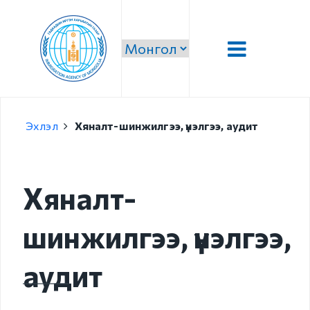
Танилцуулга
Эхлэл
Хяналт-шинжилгээ, үнэлгээ, аудит
Удирдлага
Алсын хараа, эрхэм
зорилго, тэргүүлэх
Хяналт-
чиглэл
шинжилгээ, үнэлгээ,
Стратеги зорилго,
зорилт
аудит
Чиг үүрэг
Бүтэц