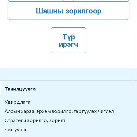
Хилийн боомт,
Шашны зорилгоор
орон нутаг
Иргэний
харьяалал
Түр
ирэгч
Хүүхэд үрчлэлт
Төрийн бус
байгууллаг
а
Танилцуулга
Иргэний харьяалал
Удирдлага
Зөрчил шийдвэрлэх
Алсын хараа, эрхэм зорилго, тэргүүлэх чиглэл
Стратеги зорилго, зорилт
Зөрчил шийдвэрлэх
Чиг үүрэг