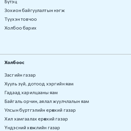
Бүтэц
Гадаадын иргэнийг
Монгол Улсаас
Зохион байгуулалтын нэгж
гарaхыг сануулах
Түүхэн товчоо
Холбоо барих
Гадаадын иргэнийг
Монгол Улсаас
албадан гаргах
e-zasag.mn
Холбоос
Нээлттэй
мэдээлэл
Засгийн газар
Хууль зүй, дотоод хэргийн яам
Үйл ажиллагаа
Гадаад харилцааны яам
Хүний нөөц
Байгаль орчин, аялал жуулчлалын яам
Улсын бүртгэлийн ерөнхий газар
Төсөв санхүү,
Хил хамгаалах ерөнхий газар
худалдан авах
ажиллагаа
Үндэсний хөгжлийн газар