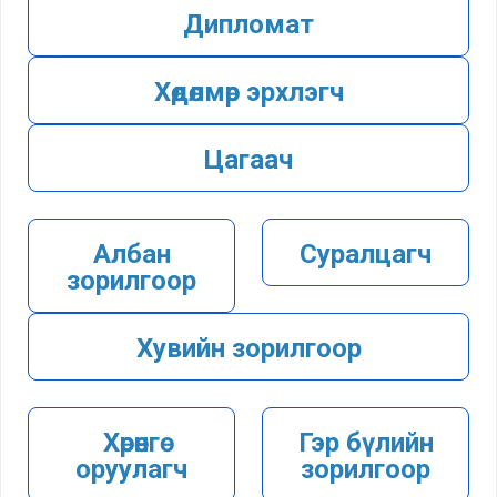
Дипломат
Зохион
байгуулалтын нэгж
Хөдөлмөр эрхлэгч
Түүхэн товчоо
Цагаач
Визийн зөвшөөрөл
Албан
Суралцагч
Виз
зорилгоор
Виз сунгалт
Хувийн зорилгоор
Оршин суух
зөвшөөрөл
Иргэд харилцан
Хөрөнгө
Гэр бүлийн
визгүй зорчих орны
оруулагч
зорилгоор
жагсаалт