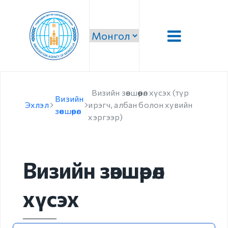
Танилцуулга
Визийн зөвшөөрөл хүсэх (түр
Визийн
Удирдлага
Эхлэл
ирэгч, албан болон хувийн
зөвшөөрөл
хэргээр)
Алсын хараа, эрхэм
зорилго, тэргүүлэх
чиглэл
Визийн зөвшөөрөл
Стратеги зорилго,
зорилт
хүсэх
Чиг үүрэг
Бүтэц