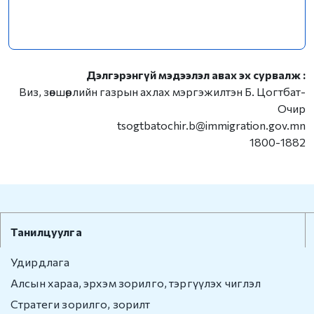
Дэлгэрэнгүй мэдээлэл авах эх сурвалж :
Виз, зөвшөөрлийн газрын ахлах мэргэжилтэн Б. Цогтбат-
Очир
tsogtbatochir.b@immigration.gov.mn
1800-1882
Танилцуулга
Удирдлага
Алсын хараа, эрхэм зорилго, тэргүүлэх чиглэл
Стратеги зорилго, зорилт