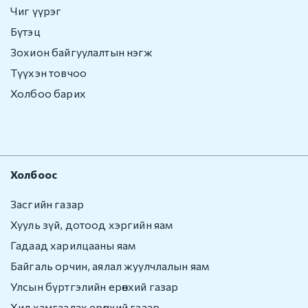
Чиг үүрэг
Бүтэц
Зохион байгуулалтын нэгж
Түүхэн товчоо
Холбоо барих
Холбоос
Засгийн газар
Хууль зүй, дотоод хэргийн яам
Гадаад харилцааны яам
Байгаль орчин, аялал жуулчлалын яам
Улсын бүртгэлийн ерөнхий газар
Хил хамгаалах ерөнхий газар