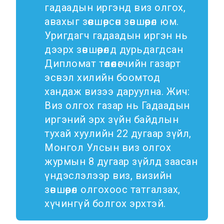
гадаадын иргэнд виз олгох,
Хилийн боомт,
авахыг зөвшөөрсөн зөвшөөрөл юм.
орон нутаг
Уригдагч гадаадын иргэн нь
Иргэний
дээрх зөвшөөрөлд дурьдагдсан
харьяалал
Дипломат төлөөлөгчийн газарт
эсвэл хилийн боомтод
Хүүхэд үрчлэлт
хандаж визээ даруулна. Жич:
Төрийн бус
Виз олгох газар нь Гадаадын
байгууллаг
иргэний эрх зүйн байдлын
тухай хуулийн 22 дугаар зүйл,
а
Монгол Улсын виз олгох
Иргэний харьяалал
журмын 8 дугаар зүйлд заасан
үндэслэлээр виз, визийн
Зөрчил шийдвэрлэх
зөвшөөрөл олгохоос татгалзах,
хүчингүй болгох эрхтэй.
Зөрчил шийдвэрлэх