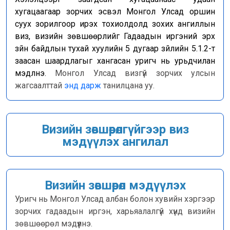
хугацаагаар зорчих эсвэл Монгол Улсад оршин
Бусад
суух зорилгоор ирэх тохиолдолд зохих ангиллын
Авлигын эсрэг үйл
виз, визийн зөвшөөрлийг Гадаадын иргэний эрх
ажиллагаа
зүйн байдлын тухай хуулийн 5 дугаар зүйлийн 5.1.2-т
заасан шаардлагыг хангасан уригч нь урьдчилан
Нээлттэй өгөгдөл
мэдүүлнэ.
Монгол Улсад визгүй зорчих улсын
жагсаалттай
энд дарж
танилцана уу.
Хууль, Эрх зүй
Мэдээ, мэдээлэл
Визийн зөвшөөрөлгүйгээр виз
мэдүүлэх ангилал
Төрийн болон
албаны нууц
Визийн зөвшөөрөл мэдүүлэх
Холбоо барих
Уригч нь Монгол Улсад албан болон хувийн хэргээр
зорчих гадаадын иргэн, харьяалалгүй хүнд визийн
зөвшөөрөл мэдүүлнэ.