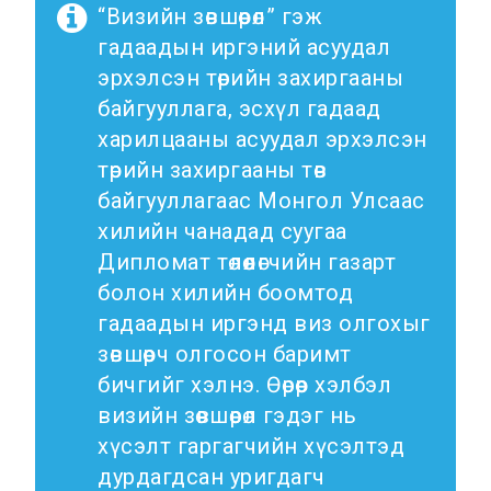
“Визийн зөвшөөрөл” гэж
Зохион
гадаадын иргэний асуудал
байгуулалтын нэгж
эрхэлсэн төрийн захиргааны
байгууллага, эсхүл гадаад
Түүхэн товчоо
харилцааны асуудал эрхэлсэн
төрийн захиргааны төв
Визийн зөвшөөрөл
байгууллагаас Монгол Улсаас
хилийн чанадад суугаа
Виз
Дипломат төлөөлөгчийн газарт
болон хилийн боомтод
Виз сунгалт
гадаадын иргэнд виз олгохыг
Оршин суух
зөвшөөрч олгосон баримт
зөвшөөрөл
бичгийг хэлнэ. Өөрөөр хэлбэл
визийн зөвшөөрөл гэдэг нь
Иргэд харилцан
визгүй зорчих орны
хүсэлт гаргагчийн хүсэлтэд
жагсаалт
дурдагдсан уригдагч